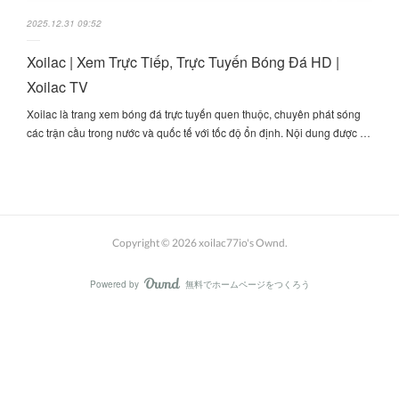
2025.12.31 09:52
Xoilac | Xem Trực Tiếp, Trực Tuyến Bóng Đá HD |
Xoilac TV
Xoilac là trang xem bóng đá trực tuyến quen thuộc, chuyên phát sóng
các trận cầu trong nước và quốc tế với tốc độ ổn định. Nội dung được …
Copyright ©
2026
xoilac77io's Ownd
.
Powered by
無料でホームページをつくろう
AmebaOwnd
フォロー