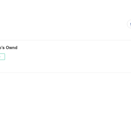
io's Ownd
ー