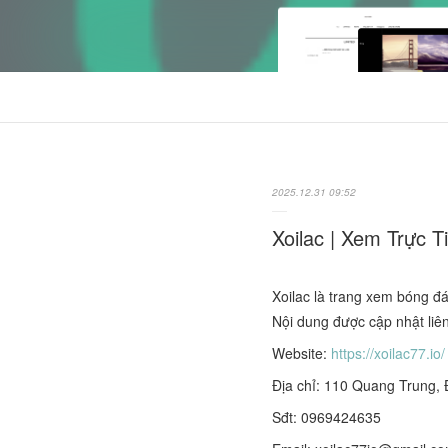
2025.12.31 09:52
Xoilac | Xem Trực T
Xoilac là trang xem bóng đá
Nội dung được cập nhật liên
Website:
https://xoilac77.io/
Địa chỉ: 110 Quang Trung,
Sđt: 0969424635