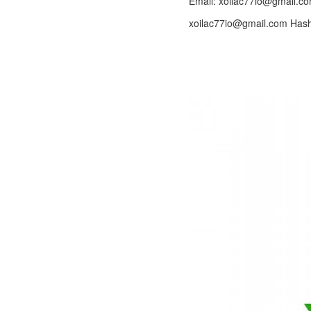
Email: xoilac77io@gmail.c
xoilac77io@gmail.com Hash