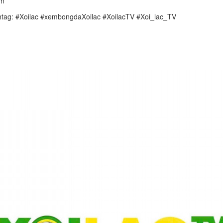
om
tag: #Xoilac #xembongdaXoilac #XoilacTV #Xoi_lac_TV