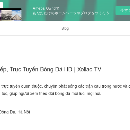
Ameba Owndで
今す
あなただけのホームページやブログをつくろう
Blog
iếp, Trực Tuyến Bóng Đá HD | Xoilac TV
 trực tuyến quen thuộc, chuyên phát sóng các trận cầu trong nước và q
 tục, giúp người xem theo dõi bóng đá mọi lúc, mọi nơi.
 Đống Đa, Hà Nội