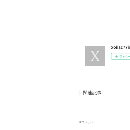
xoilac77
フォロ
関連記事
0
コメント